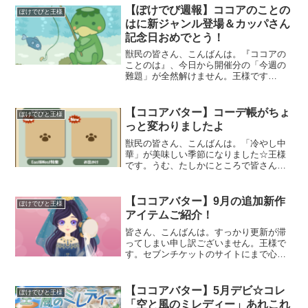
【ぽけでび週報】ココアのことの
ぽけでびと王様
はに新ジャンル登場＆カッパさん
記念日おめでとう！
獣民の皆さん、こんばんは。『ココアの
ことのは』、今日から開催分の「今週の
難題」が全然解けません。王様です
（泣）そんなに難しいのか？何度もチャ
レンジしてるのですが、皆目見当がつか
ない箇所がいくつも…でも正答率は70%
【ココアバター】コーデ帳がちょ
ぽけでびと王様
を超えてるんですよねー。ぽ
っと変わりましたよ
獣民の皆さん、こんばんは。「冷やし中
華」が美味しい季節になりました☆王様
です。うむ、たしかにところで皆さん、
冷やし中華は醤油だれとゴマだれ、どち
らが好きですか？なかなかに難しい選択
だな…ちなみに王様は両方混ぜたのが好
【ココアバター】9月の追加新作
ぽけでびと王様
きです☆選ばせといてそれ
アイテムご紹介！
皆さん、こんばんは。すっかり更新が滞
ってしまい申し訳ございません。王様で
す。セブンチケットのサイトにまで心配
される始末。生きております。大丈夫で
す。さて、ほのぼの着せかえ『ぽけでび
ココアバター』に新作アイテムが登場し
【ココアバター】5月デビ☆コレ
ぽけでびと王様
ておりますのでご紹介した
「空と風のミレディー」あれこれ