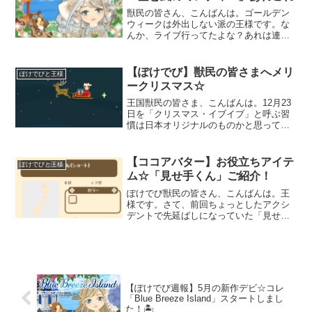
獣民の皆さん、こんばんは。ゴールデン
ウィークは外出しない派の王様です。な
んか、ライブ行ってたよな？あれは連休
中日の平日だからセーフ。さて！さて！
（条件反射）ほのぼの着せかえ『ぽけで
びココアバター』にて、5月の新作デビ☆
【ぽけでび】獣民の皆さまへメリ
ぽけでびと王様
コレ「空と風のミレディ
ークリスマス☆
王国獣民の皆さま、こんばんは。12月23
日を「クリスマス・イブイブ」と呼ぶ習
慣は日本オリジナルのものかと思ってい
たら…実は英国でも使われていることを
知って驚いた王様です。英語って、とき
どきびっくりするぐらい寛容だよな…さ
【ココアバター】お役立ちアイテ
ぽけでびと王様
て！さて！ぽけでびH
ム☆「見せ手くん」ご紹介！
ぽけでび獣民の皆さん、こんばんは。王
様です。さて、前回ちょっとしたアクシ
デントで先延ばしになっていた「見せ手
くん」のご紹介を今回は決行しようと思
います。次のアクシデントが発生しない
うちにね…と言うことでさっそく始めま
すよ。まずは10月の新作
【ぽけでび週報】5月の新作デビ☆コレ
「Blue Breeze Island」スタートしまし
た！🏝️