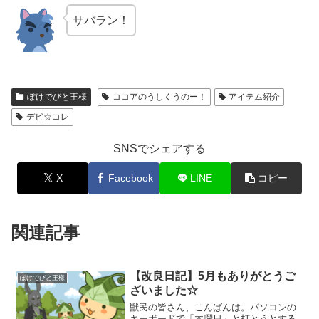
サバラン！
ぽけでびと王様
ココアのうしくうのー！
アイテム紹介
デビ☆コレ
SNSでシェアする
X
Facebook
LINE
コピー
関連記事
【改良日記】5月もありがとうご
ぽけでびと王様
ざいました☆
獣民の皆さん、こんばんは。パソコンの
キーボードで「木曜日」と打とうとする