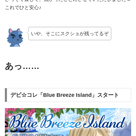
これでひと安心♪
いや、そこにスクショが残ってるぞ
あっ
…
…
デビ☆コレ「Blue Breeze Island」スタート