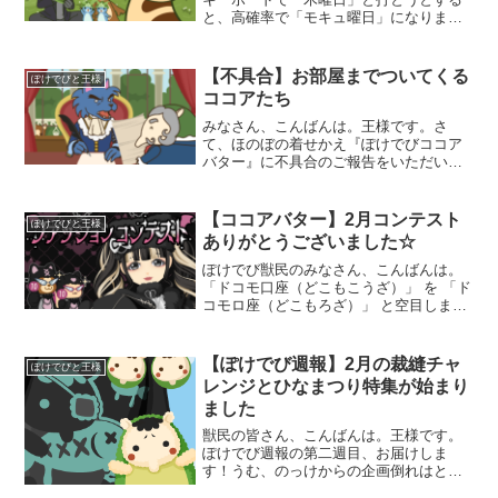
と、高確率で「モキュ曜日」になりま
す。王様です。なんか可愛い…… いや、
あざといなさて！5月もいよいよ最終日と
なりました。今月は皆さんにとってどん
【不具合】お部屋までついてくる
ぽけでびと王様
な月でしたか？私はそう
ココアたち
みなさん、こんばんは。王様です。さ
て、ほのぼの着せかえ『ぽけでびココア
バター』に不具合のご報告をいただいて
おります。症状は「ぽけでび村にいたは
ずのココアたちが部屋までついてくる」
というもの。なんだか怪談めいたお話で
【ココアバター】2月コンテスト
ぽけでびと王様
すが、もちろん怪談であるは
ありがとうございました☆
ぽけでび獣民のみなさん、こんばんは。
「ドコモ口座（どこもこうざ）」 を 「ド
コモロ座（どこもろざ）」 と空目しまし
た。王様です。どこぞの劇団みたいな名
前だな…さて！ココアバターのファッシ
ョンコンテストへのエントリー、ありが
【ぽけでび週報】2月の裁縫チャ
ぽけでびと王様
とうございました！
レンジとひなまつり特集が始まり
ました
獣民の皆さん、こんばんは。王様です。
ぽけでび週報の第二週目、お届けしま
す！うむ、のっけからの企画倒れはとり
あえず回避できようだなまずは何よりま