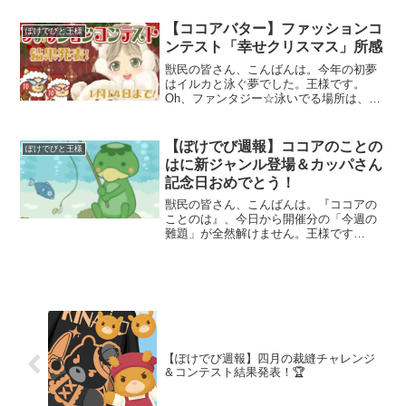
だまだ二週目なので油断はできませんけ
どね。でも正直ホッとしています。そう
【ココアバター】ファッションコ
ぽけでびと王様
そう、伝言板に四通ほど励ま
ンテスト「幸せクリスマス」所感
獣民の皆さん、こんばんは。今年の初夢
はイルカと泳ぐ夢でした。王様です。
Oh、ファンタジー☆泳いでる場所は、
「フリジア湖」という聞き慣れない名前
の汽水湖だったのですが…妙に設定が細
かいななんとこの「フリジア湖」、オラ
【ぽけでび週報】ココアのことの
ぽけでびと王様
ンダに実在するそうです。何
はに新ジャンル登場＆カッパさん
記念日おめでとう！
獣民の皆さん、こんばんは。『ココアの
ことのは』、今日から開催分の「今週の
難題」が全然解けません。王様です
（泣）そんなに難しいのか？何度もチャ
レンジしてるのですが、皆目見当がつか
ない箇所がいくつも…でも正答率は70%
を超えてるんですよねー。ぽ
【ぽけでび週報】四月の裁縫チャレンジ
＆コンテスト結果発表！🏆