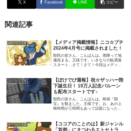
X
Facebook
LINE
コピー
関連記事
【メディア掲載情報】ニコ☆プチ
ぽけでびと王様
2024年4月号に掲載されました！
獣民の皆さん、こんばんは。雨降って地
価高まる。王様です。いきなりの駄洒落
スタート…さて！さて！今回はメディア
掲載情報です☆本日発売のローティーン
向けファッション誌「ニコ☆プチ」4月号
に、『ココアの桃太郎たいぴんぐ』と
【ぽけでび週報】祝☆ザッハー陛
ぽけでびと王様
『ぽけでびココアバター』
下誕生日！ 19万人記念バルーン
も配布スタートです♪
獣民の皆さん、こんばんは。映画『国
宝』を観ました。王様です。お、あの上
映時間が三時間もあって話題になったや
つだなで、観た感想は？糖尿病は怖いと
思いました（震）三時間も観てそれか
よ！！先週の更新ポイント・ザッハー国
【ココアのことのは】新ジャンル
ぽけでびと王様
王誕生日！・19万人記念バル
「首都」にまつわるエトセトラ