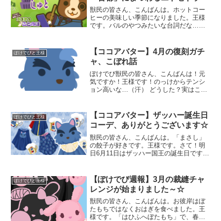
獣民の皆さん、こんばんは。ホットコー
ヒーの美味しい季節になりました。王様
です。バルのやつみたいな台詞だな…ま
あ技術者というやつはおしなべてコーヒ
ー好きですからね。（※個人の感想で
す）さて！さて！11月から登場しました
【ココアバター】4月の復刻ガチ
ぽけでびと王様
『ココアのことのは』の新
ャ、こぼれ話
ぽけでび獣民の皆さん、こんばんは！元
気ですか！王様です！のっけからテンシ
ョン高いな…（汗） どうした？実はこの
ブログにも何回か書いた通り、先月から
謎のじんましんに苦しめられていたので
すが…そう言えばそうだったな思い切っ
【ココアバター】ザッハー誕生日
ぽけでびと王様
て病院に行って、出され
コーデ、ありがとうございます☆
獣民の皆さん、こんばんは。「まさし」
の餃子が好きです。王様です。さて！明
日6月11日はザッハー国王の誕生日ですね
☆ザッハー国王、おめでとうございま
す！いやあ…（照）て言うかお前もだ
ろ。中の人なんだから。まあそうなりま
【ぽけでび週報】3月の裁縫チャ
ぽけでびと王様
すね。あ、あと小学校のと
レンジが始まりました～☆
獣民の皆さん、こんばんは。お彼岸はぼ
たもちではなくおはぎを食べました。王
様です。「はひふへぼたもち」で、春の