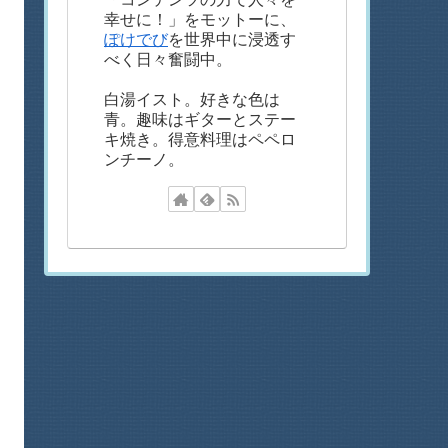
幸せに！」をモットーに、
ぽけでび
を世界中に浸透す
べく日々奮闘中。
白湯イスト。好きな色は
青。趣味はギターとステー
キ焼き。得意料理はペペロ
ンチーノ。