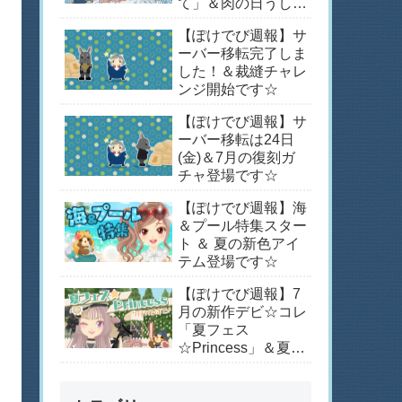
て」＆肉の日うしく
うのー！
【ぽけでび週報】サ
ーバー移転完了しま
した！＆裁縫チャレ
ンジ開始です☆
【ぽけでび週報】サ
ーバー移転は24日
(金)＆7月の復刻ガ
チャ登場です☆
【ぽけでび週報】海
＆プール特集スター
ト ＆ 夏の新色アイ
テム登場です☆
【ぽけでび週報】7
月の新作デビ☆コレ
「夏フェス
☆Princess」＆夏の
日特集スタートで
す！