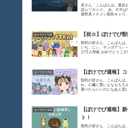
皆さん、こんばんは。最近
語ムツカシイ。 あ、片方は
寡黙系イケメン獣民キャラ
【祝☆】ぽけでび獣
ぽけでびと王様
獣民の皆さん、こんばんは。
いち、にぃ、サンガアリ♪ 
17万人突破 おめでとう
【ぽけでび週報】コ
ぽけでびと王様
獣民の皆さん、こんばんは
れ、心臓に悪いよなもちろ
選べたらいいのになあと思
【ぽけでび週報】新
ぽけでびと王様
ト！
獣民の皆さん、こんばんは