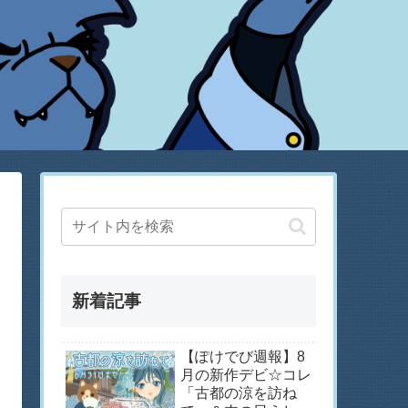
新着記事
【ぽけでび週報】8
月の新作デビ☆コレ
「古都の涼を訪ね