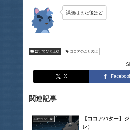
詳細はまた後ほど
ぽけでびと王様
ココアのことのは
X
Faceboo
関連記事
【ココアバター】ジ
ぽけでびと王様
レ）