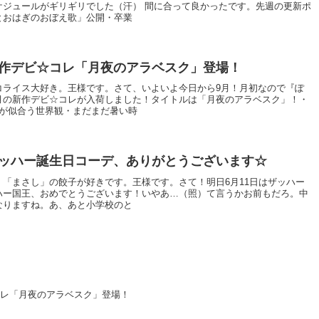
ケジュールがギリギリでした（汗） 間に合って良かったです。先週の更新ポ
とおはぎのおぼえ歌」公開・卒業
作デビ☆コレ「月夜のアラベスク」登場！
コライス大好き。王様です。さて、いよいよ今日から9月！月初なので『ぽ
月の新作デビ☆コレが入荷しました！タイトルは「月夜のアラベスク」！・
夜が似合う世界観・まだまだ暑い時
ッハー誕生日コーデ、ありがとうございます☆
「まさし」の餃子が好きです。王様です。さて！明日6月11日はザッハー
ハー国王、おめでとうございます！いやあ…（照）て言うかお前もだろ。中
なりますね。あ、あと小学校のと
レ「月夜のアラベスク」登場！