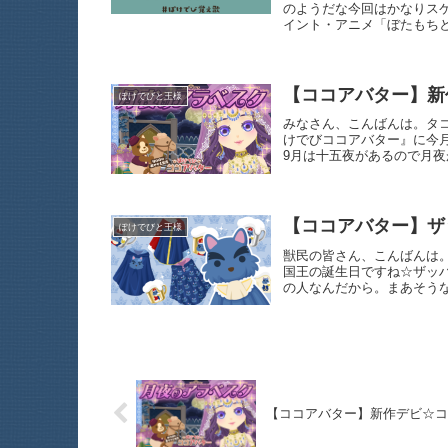
のようだな今回はかなりス
イント・アニメ「ぼたもち
【ココアバター】新
ぽけでびと王様
みなさん、こんばんは。タ
けでびココアバター』に今
9月は十五夜があるので月
【ココアバター】ザ
ぽけでびと王様
獣民の皆さん、こんばんは。
国王の誕生日ですね☆ザッ
の人なんだから。まあそう
【ココアバター】新作デビ☆コ