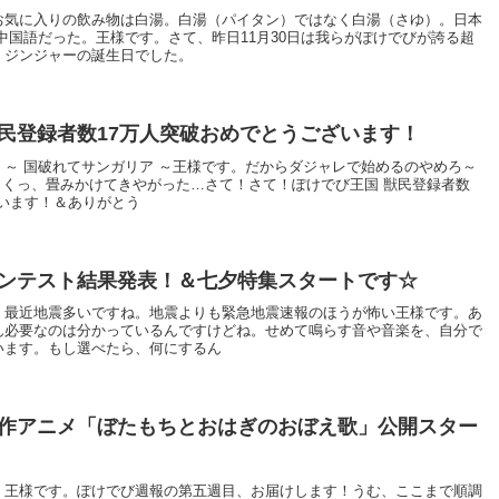
お気に入りの飲み物は白湯。白湯（パイタン）ではなく白湯（さゆ）。日本
中国語だった。王様です。さて、昨日11月30日は我らがぽけでびが誇る超
、ジンジャーの誕生日でした。
民登録者数17万人突破おめでとうございます！
～ 国破れてサンガリア ～王様です。だからダジャレで始めるのやめろ～
～くっ、畳みかけてきやがった…さて！さて！ぽけでび王国 獣民登録者数
ございます！＆ありがとう
ンテスト結果発表！＆七夕特集スタートです☆
。最近地震多いですね。地震よりも緊急地震速報のほうが怖い王様です。あ
ん必要なのは分かっているんですけどね。せめて鳴らす音や音楽を、自分で
います。もし選べたら、何にするん
作アニメ「ぼたもちとおはぎのおぼえ歌」公開スター
。王様です。ぽけでび週報の第五週目、お届けします！うむ、ここまで順調