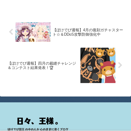
化してくれることを祈るばかりです。ぽ
けでび伝言板にも励ましのお便りをお寄
せいただき、人の心の優しさが身にしみ
る今日このごろです。本
【ぽけでび週報】4月の復刻ガチャスター
ト☆＆DDoS攻撃防御強化中
【ぽけでび週報】四月の裁縫チャレンジ
＆コンテスト結果発表！🏆