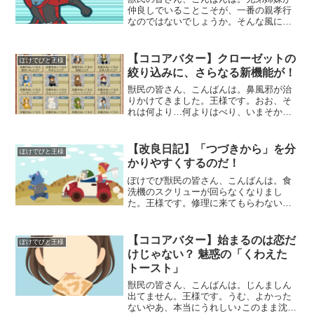
仲良しでいることこそが、一番の親孝行
なのではないでしょうか。そんな風に感
じる今日この頃です。王様です。…珍し
くしんみりした冒頭だな、おい兄弟姉妹
がいない人は、何が親孝行になるん
【ココアバター】クローゼットの
ぽけでびと王様
だ？…… 健康でいること？だ
絞り込みに、さらなる新機能が！
獣民の皆さん、こんばんは。鼻風邪が治
りかけてきました。王様です。おお、そ
れは何より…何よりはべり、いまそかり
まだ油断すると、くしゃみが出るんです
けどね。完治が待ち遠しいです。スルー
かよ！さて！前々回あたりのアップデー
【改良日記】「つづきから」を分
ぽけでびと王様
トで『ぽけでびココアバタ
かりやすくするのだ！
ぽけでび獣民の皆さん、こんばんは。食
洗機のスクリューが回らなくなりまし
た。王様です。修理に来てもらわない
と…（汗）さて、伝言板ではすでに直踏
さんにご指摘いただいておりますが、各
ゲームの「つづきから」が、どのモード
【ココアバター】始まるのは恋だ
ぽけでびと王様
のどのステージの続きなのかが
けじゃない？ 魅惑の「くわえた
トースト」
獣民の皆さん、こんばんは。じんましん
出てません。王様です。うむ、よかった
ないやあ、本当にうれしい♪このまま沈静