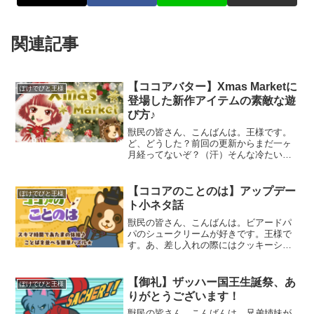
関連記事
【ココアバター】Xmas Marketに
ぽけでびと王様
登場した新作アイテムの素敵な遊
び方♪
獣民の皆さん、こんばんは。王様です。
ど、どうした？前回の更新からまだ一ヶ
月経ってないぞ？（汗）そんな冷たいこ
と言わないでくださいよ（泣）ぽけでび
伝言板にも「『月々、王様』まだです
か？」とか「じんましんで倒れてたりし
【ココアのことのは】アップデー
ぽけでびと王様
ませんか？」とか、暖かいご
ト小ネタ話
獣民の皆さん、こんばんは。ビアードパ
パのシュークリームが好きです。王様で
す。あ、差し入れの際にはクッキーシュ
ーのカスタードでお願いします♪本当に来
るからやめておけ…（汗）さて！6月30日
から公開となりました『ココアのことの
【御礼】ザッハー国王生誕祭、あ
ぽけでびと王様
は』最新アップデー
りがとうございます！
獣民の皆さん、こんばんは。兄弟姉妹が